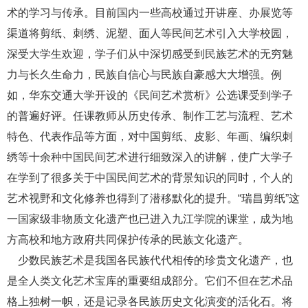
术的学习与传承。目前国内一些高校通过开讲座、办展览等
渠道将剪纸、刺绣、泥塑、面人等民间艺术引入大学校园，
深受大学生欢迎，学子们从中深切感受到民族艺术的无穷魅
力与长久生命力，民族自信心与民族自豪感大大增强。例
如，华东交通大学开设的《民间艺术赏析》公选课受到学子
的普遍好评。任课教师从历史传承、制作工艺与流程、艺术
特色、代表作品等方面，对中国剪纸、皮影、年画、编织刺
绣等十余种中国民间艺术进行细致深入的讲解，使广大学子
在学到了很多关于中国民间艺术的背景知识的同时，个人的
艺术视野和文化修养也得到了潜移默化的提升。“瑞昌剪纸”这
一国家级非物质文化遗产也已进入九江学院的课堂，
成为地
方高校
和
地方政府共同保护传承的
民族
文化遗产。
少数民族艺术是我国各民族代代相传的珍贵文化遗产，也
是全人类文化艺术宝库的重要组成部分。它们不但在艺术品
格上独树一帜，还是记录各民族历史文化演变的活化石。将