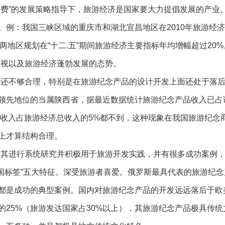
消费”的发展策略指导下，旅游经济是国家要大力提倡发展的产业
：我国三峡区域的重庆市和湖北宜昌地区在2010年旅游经济已站该
0亿），两地区规划在“十二.五”期间旅游经济主要指标年均增幅超过
重视以及旅游经济蓬勃发展的态势。
看还不够合理，特别是在旅游纪念产品的设计开发上面还处于落
领先地位的当属陕西省，据最近数据统计旅游纪念产品收入已占
商品收入占旅游经济总收入的5%都不到，这种现象在我国旅游纪
以上才算结构合理。
对其进行系统研究并积极用于旅游开发实践，并有很多成功案例
”、“法国标签”五大特征。深受旅游者喜爱。俄罗斯最具代表的旅游
都是成功的典型案例。国内对旅游纪念产品的开发远远落后于欧
的
25%
（旅游发达国家占
30%
以上），其旅游纪念产品极具传统