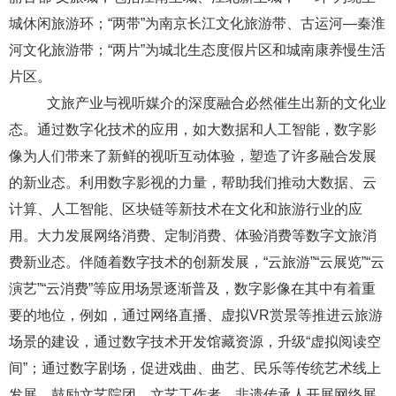
城休闲旅游环；“两带”为南京长江文化旅游带、古运河—秦淮
河文化旅游带；“两片”为城北生态度假片区和城南康养慢生活
片区。
文旅产业与视听媒介的深度融合必然催生出新的文化业
态。通过数字化技术的应用，如大数据和人工智能，
数字影
像
为人们带来了新鲜的视听互动体验，塑造了许多融合发展
的新业态。
利用数字影视的力量，帮助我们推动大数据、云
计算、人工智能、区块链等新技术在文化和旅游行业的应
用。大力发展网络消费、定制消费、体验消费等数字文旅消
费新业态。伴随着数字技术的创新发展，“云旅游”“云展览”“云
演艺”“云消费”等应用场景逐渐普及，数字影像在其中有着重
要的地位，例如，通过网络直播、虚拟VR赏景等推进云旅游
场景的建设，通过数字技术开发
馆藏资源，升级
“虚拟阅读空
间”
；通过数字剧场，促进戏曲、曲艺、民乐等传统艺术线上
发展，鼓励文艺院团、文艺工作者、非遗传承人开展网络展