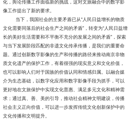
化，舆论传播工作面临新的挑战，这对文旅融合中的数字影
像工作提出了新的要求。
当下，我国社会的主要矛盾已从
“人民日益增长的物质
文化需要同落后的社会生产之间的矛盾”，转变为“人民日益增
长的美好生活需要和不平衡不充分的发展之间的矛盾”，探索
与当下发展阶段匹配的非遗文化传承传播，是我们的重要命
题。
通
过创新数字影像
的生产和传播的
路
径来推
动南京非物
质
文化
遗产
的保
护工作，
有着
很
强
的
现实
意
义
和文化价
值
，
也可以
影响人
们对
于国族的价
值认
同和情感
归
属。以融合媒
介
为
生
态
基
础
，
以数字化
应
用和数字影像手段
为
抓手，
可以
更好地在
文旅保
护中
实现
文化普惠、
满
足多元文化和精神需
求；通
过
真、善、美的引
导
，推
动
社会精神文明建
设
，
传
播
社会主
义
正向价
值
，可以
进
一步
发挥传统文化创新保护
中的
文化
传
播和文明提升。