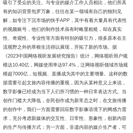
吸引了受众的关注。与专业的媒介工作人员相比，他们所具
有的知识背景包罗万象，往往在某一领域有自己的独到见
解，如专注下沉市场的快手
APP
，其中有着大量具有代表性
的视频账号，他们的制作技术虽有时略显粗糙，却在真实
性、奇观性、专业性等方面有特别的吸引力，很多原本在主
流视野之外的草根生活得以展现，开拓了新的市场。据
《
2023
中国网络视听发展研究报告》统计
，网络视听用户规
模
达
10.40
亿
，网媒使用率达
97.4%
，
泛网络视听
领域市场规
模超
7000
亿，短视频、直播成为其中的主要增量。这样的数
据需要引起文旅内容传播的重视，因为从某种意义上来说，
数字影像已经成为当下人们所习惯的一种日常表达方式。当
创作门槛大大降低，全民创作成为新常态之时，在文旅传播
的创作中，我们一方面需要回应数字影像
语境下的网感力需
求，充分考虑新媒体的交互性、日常性、形象性，创新内容
的生产与传播方式；另一方面，非遗内容的媒介生产者，可