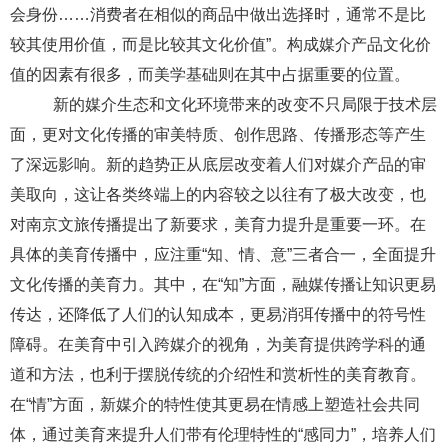
会身份……消费者在相似的商品中做出选择时，通常不是比
较其使用价值，而是比较其文化价值”
。构成媒介产品文化价
值的因素有很多，而美学基础则在其中占据重要的位置。
新的媒介生态和文化环境带来的改变不只局限于技术层
面，更对文化传播的审美特质、创作思路、传播形态等产生
了深远影响。新的趋势正从底层改变着人们对媒介产品的审
美取向，这让各类终端上的内容较之以往有了极大改变，也
对南京
文旅传播提出了新要求，美育力提升是重要一环。在
具体的美育传播中，应注重
“知、情、意”三者合一，全面提升
文化传播的美育力。其中，在“知”方面，融媒传播让知识更易
传达，还降低了人们的认知成本，更易消弭传播中的符号性
障碍。在美育中引入跨媒介的视角，为美育提供跨学科的通
道和方法，也利于摆脱传统的介绍性和赏析性的美育教育。
在“情”方面，新媒介的特性使其更易在情感上塑造社会共同
体，通过美育来提升人们带有伦理特性的“感同力”，培养人们