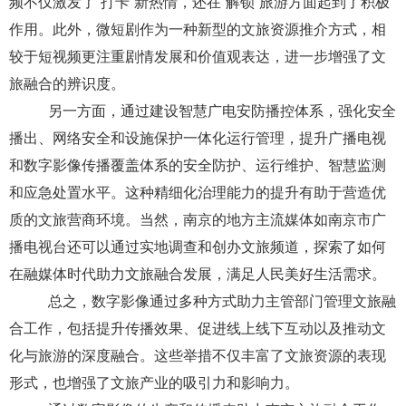
频不仅激发了
“
打卡
”
新热情，还在
“
解锁
”
旅游方面起到了积极
作用。此外，微短剧作为一种新型的文旅资源推介方式，相
较于短视频更注重剧情发展和价值观表达，进一步增强了文
旅融合的辨识度。
另一方面，
通过建设智慧广电安防播控体系，强化安全
播出、网络安全和设施保护一体化运行管理，提升广播电视
和
数字影像
传播覆盖体系的安全防护、运行维护、智慧监测
和应急处置水平。这种精细化治理能力的提升有助于营造优
质的文旅营商环境。
当然，南京的
地方主流媒体如
南京市
广
播电视台
还可以
通过实地调查和创办文旅频道，探索了如何
在融媒体时代助力文旅融合发展，满足人民美好生活需求
。
总之
，
数字影像
通过多种方式助力主管部门管理文旅融
合工作，包括提升传播效果、促进线上线下互动以及推动文
化与旅游的深度融合。这些举措不仅丰富了文旅资源的表现
形式，也增强了文旅产业的吸引力和影响力。