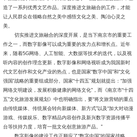
造了一系列优秀文艺作品。深度推进文旅融合的工作，才能
让人民群众
在领略自然之美中感悟文化之美、陶冶心灵之
美。
切实推进文旅融合的深度开展，是当下南京市的重要工
作之一，而数字影像
可以成为重要的发力点和增长点。近年
来，随着
5G网络、人工智能、大数据等技术的迭代，以及视
听内容的创作理念更新，
数字影像和网络视听
成为我国新时
代文艺创作和文化产业的热点，也是国家
“数字中国”和“文化
强国”战略的重要组成部分。国家“十四五"规划就提出：“加强
网络文明建设，发展积极健康的网络文化”，而《
南京
市
“十四
五”文化旅游发展规划》中也明确指出，要“将文旅营销的重点
由传统媒体、传统展会转向新媒体、新方式”
以及
“
加大对动漫
游戏、传媒娱乐、数字精品内容创作及新兴数字资源传播平
台等扶持力度，培育一批文化创意旅游产品。”
数字影像
的建设工作正顺应了
“数字中国”的国家战略，