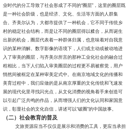
业时代的分工导致了社会形成了不同的“圈层”，这里的圈层既
是一种社会阶级，也是经济、文化、生活等方面的人群集
合。齐美尔认为，大都市提供了一种机会，它不同于传统乡
村的稳定社会结构，而是让不同的圈层得以糅合，从而诞生
出新的机会，圈层代表着一种群体归属，也意味着对自我意
识的某种消解。
数字影像的语境下，人们或主动或被动地进
入了审美的圈层，与齐美尔所言的那种工业化社会的融合过
程相比，当下人们陷入审美圈层的过程更不易被察觉，用户
悄然间被框定在某种审美定式中。在南京地域文化的传播和
美育过程中，我们应做的是从南京
厚重的文化传统和飞速发
展的现代化里寻找闪光点，从文化消费的视角着手来创造可
以引起广泛共鸣的作品，从而增强人们的文化认同和家国意
识，彰显社会的文化自信，讲述可以
“破圈”的中国故事。
（二）社会教育的普及
文旅资源应当不仅仅是展示和消费的工具，更应当承担