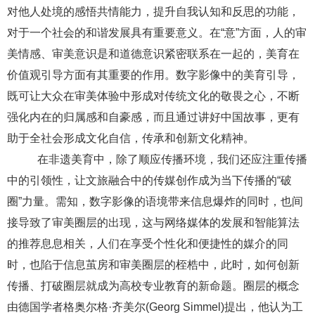
对他人处境的感悟共情能力，提升自我认知和反思的功能，
对于一个社会的和谐发展具有重要意义。在“意”方面，人的审
美情感、审美意识是和道德意识紧密联系在一起的，美育在
价值观引导方面有其重要的作用。
数字影像中的美育引导，
既可让大众在审美体验中形成对传统文化的敬畏之心，不断
强化内在的归属感和自豪感，而且通过讲好中国故事，更有
助于全社会形成文化自信，传承和创新文化精神。
在非遗美育中，除了顺应传播环境，我们还应注重传播
中的引领性，让文旅融合中的传媒创作成为当下传播的
“破
圈”力量。需知，
数字影像
的语境带来信息爆炸的同时，也间
接导致了审美圈层的出现，这与网络媒体的发展和智能算法
的推荐息息相关，人们在享受个性化和便捷性的媒介的同
时，也陷于信息茧房和审美圈层的桎梏中，此时，如何创新
传播、打破圈层就成为高校专业教育的新命题。圈层的概念
由德国学者格奥尔格
·齐美尔
(Georg Simmel)
提出，他认为工