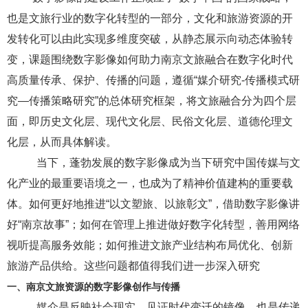
也是文旅行业的数字化转型的一部分，
文化和旅游资源的开
发转化可以由此实现多维度突破，从静态展示向动态体验转
变，课题围绕数字影像如何助力南京
文旅融合在数字化时代
高质量传承、保护、传播的问题，遵循
“媒介研究-传播模式研
究—传播策略研究”的总体研究框架，将文旅融合分为四个层
面，即历史文化层、现代文化层、民俗文化层、道德伦理文
化层，从而具体解读。
当下，蓬勃发展的数字影像
成为当下研究中国传媒与文
化产业的最重要语境之一，也成为了精神价值建构的重要载
体。如何更好地推进
“以文塑旅、以旅彰文”，借助
数字影像
讲
好
“
南京
故事
”；如何在管理上推进做好数字化转型，善用网络
视听提高服务效能；如何推进文旅产业结构布局优化、创新
旅游产品供给。这些问题都值得我们进一步深入研究
一、
南京
文旅资源的
数字影像
创作与传播
媒介是反映社会现实、见证时代变迁的镜像，也是传递