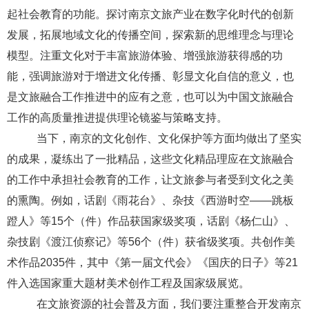
起社会教育的功能。探讨南京文旅产业在数字化时代的创新
发展，拓展地域文化的传播空间，探索新的思维理念与理论
模型。注重文化对于丰富旅游体验、增强旅游获得感的功
能，强调旅游对于增进文化传播、彰显文化自信的意义，也
是文旅融合工作推进中的应有之意，也可以为中国文旅融合
工作的高质量推进提供理论镜鉴与策略支持。
当下，南京的文化创作、文化保护等方面均做出了坚实
的成果，凝练出了一批精品，这些文化精品理应在文旅融合
的工作中承担社会教育的工作，让文旅参与者受到文化之美
的熏陶。例如，话剧《雨花台》、杂技《西游时空
——跳板
蹬人》等
15
个（件）作品获国家级奖项，话剧《杨仁山》、
杂技剧《渡江侦察记》等
56
个（件）获省级奖项。共创作美
术作品
2035
件，其中《第一届文代会》《国庆的日子》等
21
件入选国家重大题材美术创作工程及国家级展览。
在文旅资源的社会普及方面，我们要注重整合开发南京