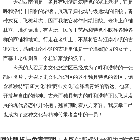
大召西南侧是一条具有明清建筑特色的塞上老街，它是
呼和浩特市旧影的浓缩，展现了归化城与绥远城的旧貌，青
砖灰瓦，飞檐斗拱，因而我把它称作归绥旧貌。老街上商铺
林立、地摊遍地，有古玩、民族工艺品和特色小吃等各种各
样的商铺和地摊。行走在老街上，不禁将它与江南小镇的古
街对比，感到江南小镇的古街更像是一个温婉贤良的女子，
而塞上老街则像一个粗犷豪放的汉子。
今天的大召历史文化旅游区已经成为了呼和浩特的一张
靓丽名片，大召历史文化旅游区的这个独具特色的景区，饱
含着独特
“召庙文化”和“商业文化”诠释着青城的豁达、包容、
开放与自由的精神。古老而独具魅力的呼和浩特正以飞速发
展的现代姿态张开怀抱，翘首期盼着八方来客。我庆幸自己
也成为了这种文化与精神传承者当中的一员！
网站版权与免责声明
：本网站所标注来源为“学术研