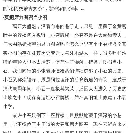
的
“老阿妈蒙古奶茶”，那浓浓的茶味......
·莫把席力图召当小召
离开大盛魁，沿着向南的巷子走，只见一座藏于金黄密
叶中的牌楼闯入视野，小召牌楼！小召不是在大南街旁边，
与大召隔街相望的席力图召吗？怎么这里有个小召牌楼？其
实小召的存在及其历史变迁，与外地游人一样，很多呼和浩
特的年轻人也不太清楚，便产生了误解，把席力图召当小
召。我们同行的小张老师便给我们详细讲起了小召的历史。
小召又称崇福寺，原是阿拉坦汗的后裔所建的寺院，建成于
清代康熙年间。小召一度极其繁荣，后因大火进入了历史的
尘埃之中！现存有遗址小召牌楼，并在其旧址上修建了小召
小学。
或许小召只剩下一座牌楼，且默默地藏于深深的小巷
里，比不得位于主干道的大召和席力图召，现在它鲜有来人