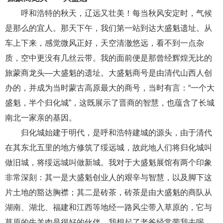
呼和浩特的秋天，辽远又壮美！每当秋风安定时，气候
是那么的宜人。那天下午，我们第一站到达大盛魁遗址。从
车上下来，感觉微风正好，天空清澈悠远，看不到一点杂
质，空中更没有几丝云带。我的面前便是那曾经辉煌无比的
旅蒙商龙头
—大盛魁的遗址。大盛魁商号是由清代山西人创
办的，并成为当时蒙古高原最大的商号，当时有言：“一个大
盛魁，半个归化城”，这既展示了晋商的智慧，也蕴含了长城
南北一家亲的基因。
归化城始建于明代，是呼和浩特建城的源头，由于清代
在其东北五里的地方修筑了绥远城，故此地人们将归化城叫
做旧城，将绥远城叫做新城。我对于大盛魁展馆有两个印象
非常深刻：其一是大盛魁创业人的艰辛与智慧，以及脚下这
片土地的豁达胸襟；其二是砖茶，砖茶是由大盛魁的商队从
湖南、湖北、福建和江西等地经一路风尘带入草原的，它与
草原的牛羊肉是很好的伙伴。我想起了老爸经常带我去喝