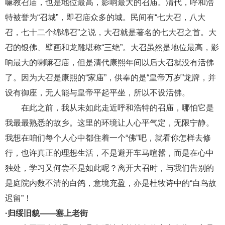
嘛教召庙，也是地位最高，影响最大的召庙。清代，呼和浩
特被誉为“召城”，即召庙众多的城。民间有“七大召，八大
召，七十二个绵绵召”之说，大召就是著名的七大召之首。大
召的银佛、壁画和龙雕堪称“三绝”。大召虽然是地位最高，影
响最大的喇嘛召庙，但是清代康熙年间以后大召就没有活佛
了。因为大召是康熙的“家庙”，供奉的是“皇帝万岁”龙牌，并
设有御座，无人能与皇帝平起平坐，所以不设活佛。
在此之前，我从未如此走近呼和浩特的召庙，哪怕它是
我最最熟悉的故乡。这里的环境让人心平气定，无限宁静。
我想在咱们每个人心中都住着一个
“佛”吧，就看你怎样去修
行，也许真正的理想生活，不是避开车马喧嚣，而是在心中
独处，学习又何尝不是如此呢？离开大召时，与我们告别的
是庭院内数不清的白鸽，意境充盈，亦是杜牧诗中的“白鸟故
迟留”！
·归绥旧貌——塞上老街