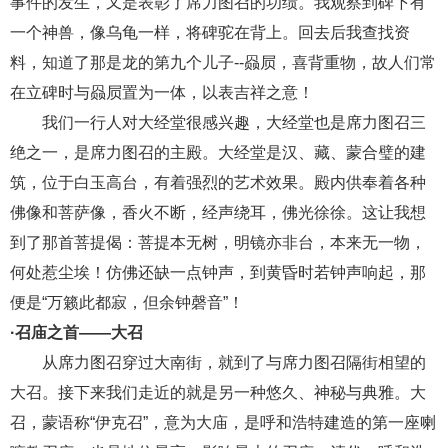
事件的发生，又是表彰了席力图召的功绩。我观察到碑下有
一个神兽，像乌龟一样，将碑驼在背上。回去后我查找资
料，知道了那是龙的第九个儿子--赑屃，喜背重物，故人们常
在立碑时与赑屃置为一体，以表吉祥之意！
我们一行人对大经堂很感兴趣，大经堂也是席力图召三
绝之一，是席力图召的主殿。大经堂是汉、藏、蒙合璧的建
筑，位于白玉高台，有着强烈的艺术效果。殿内供奉着各种
佛像和菩萨像，香火不断，经声绕耳，佛光徐徐。这让我想
到了那首菩提偈：菩提本无树，明镜亦非台，本来无一物，
何处惹尘埃！仿佛还缺一点钟声，到黄昏时若钟声响起，那
便是
“万籁此都寂，但余钟磬音”！
·召庙之首——大召
从席力图召穿过大南街，就到了与席力图召隔街相望的
大召。接下来我们走近的就是另一种悠久、神秘与典雅。大
召，蒙语称
“伊克召”，意为大庙，是呼和浩特建造的第一座喇