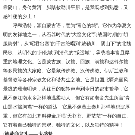
靠阴山，身倚黄河，脚踏敕勒川平原，是我既感到熟悉，又
感神秘的乡土！
呼和浩特，源自蒙古语，意为
“青色的城”。它作为华夏文
明的发祥地之一，从石器时代的“大窑文化”到战国时期的“胡
服骑射”，从“昭君出塞”的千古绝唱到“敕勒川、阴山下”的北魏
民歌，从明代的“归化城”到清代的“绥远城”，承载着丰富且厚
重的地理文化。它是蒙古族、汉族、回族、满族和达斡尔族
等多民族的大家庭。它是藏传佛教、汉传佛教、伊斯兰教和
基督教等各种宗教文化和谐共生之地。它是祖国北疆亮丽风
景线的璀璨明珠，从往日的驼铃声声到今日的都市繁华，它
虽不像江南水乡那样地温柔动人，但它有如老舍先生所言“青
山黑水豁胸襟”一样的豁达；它虽不像黄土秦川那样地积淀厚
重，但它有如北齐斛律金所唱“天苍苍、野茫茫”一样的自由。
它有着自己独特的景观、独特的文化，以及独特的精神！
·旅蒙商龙头——大盛魁