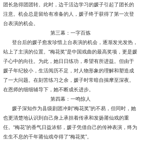
团长急得团团转。此时，边干活边学习的媛子引起了团长的
注意。机会总是留给有准备的人，媛子终于获得了第一次登
台表演的机会。
第三幕：一字百炼
登台后的媛子愈发珍惜上台表演的机会，逐渐发光发热，
站上了主演的位置。“梅花奖”是中国戏曲的最高奖项，更是媛
子心中的向往。为此，她日日练功，希望有所进益。但由于
媛子年纪较小，生活阅历不足，对人物形象的理解和塑造成
了一大问题。在刻苦练习之余，媛子时常暗自揣摩至深夜。
在恩师的细细辅导下，她不断成长进步。
第四幕：一鸣惊人
媛子深知作为县级剧团冲刺“梅花奖”的不易，但同时，她
也更清楚地认识到自己身上承担着传承和发扬莆仙戏的重
任。“梅花”的香气日益浓郁，媛子凭借自己的传神表演，终为
生生不息的千年莆仙戏夺得了“梅花奖”。