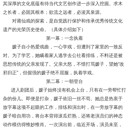
其深厚的文化底蕴有待当代文艺创作进一步深入挖掘。求木
之长者，必固其根本；欲流之远者，必浚其泉源。
对莆仙戏的探索，是自觉践行保护和传承优秀传统文化
遗产的光荣历史使命。（具体介绍如下）
第一幕：一念执着
媛子自小热爱戏曲，一心学戏，但遭到了家里的一致反
对。为了学艺，她瞒着家人逃学去公社看排练，不料还是被
思想传统的父亲发现了。父亲大怒，不惜打骂媛子，望她“改
邪归正”，但倔强的媛子绝不屈服，执着学戏。
第二幕：一朝登台
进入剧团后，媛子始终没有机会上台，只有在一旁帮忙打
杂的份儿。即便是打杂，媛子依旧一丝不苟。她总是热衷于
放字幕这项不起眼的工作，排练和演出时，在一旁放字幕的
媛子暗自用功，将台本背得滚瓜烂熟，还将老演员们的神态
动作模仿得惟妙惟肖。一次演出前，临近开场，演员未至，