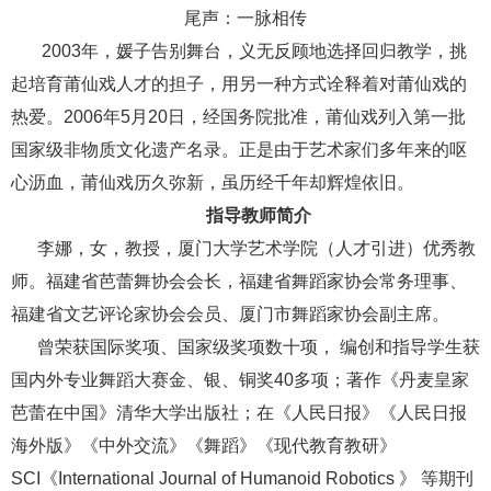
尾声：一脉相传
2003年，媛子告别舞台，义无反顾地选择回归教学，挑
起培育莆仙戏人才的担子，用另一种方式诠释着对莆仙戏的
热爱。2006年5月20日，经国务院批准，莆仙戏列入第一批
国家级非物质文化遗产名录。正是由于艺术家们多年来的呕
心沥血，莆仙戏历久弥新，虽历经千年却辉煌依旧。
指导教师简介
李娜，女，教授，厦门大学艺术学院（人才引进）
优秀教
师
。福建省芭蕾舞协会会长，福建省舞蹈家协会常务理事、
福建省文艺评论家协会会员、厦门市舞蹈家协会副主席。
曾荣获国际奖项、国家级奖项数十项， 编创和指导学生获
国内外专业舞蹈大赛金、银、铜奖40多项；著作《丹麦皇家
芭蕾在中国》清华大学出版社；在《人民日报》《人民日报
海外版》《中外交流》《舞蹈》《现代教育教研》
SCI《International Journal of Humanoid Robotics 》 等期刊